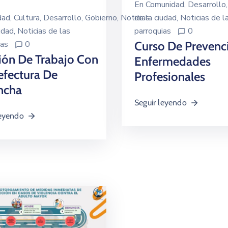
En
Comunidad
‚
Desarrollo
dad
‚
Cultura
‚
Desarrollo
‚
Gobierno
‚
Noticias
de la ciudad
‚
Noticias de l
udad
‚
Noticias de las
parroquias
0
ias
0
Curso De Prevenc
ión De Trabajo Con
Enfermedades
efectura De
Profesionales
ncha
Seguir leyendo
leyendo