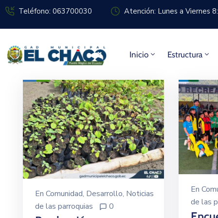
Teléfono: 063700030
Atención: Lunes a Viernes 
Inicio
Estructura
En
Comu
En
Comunidad
‚
Desarrollo
‚
Noticias
de las p
de las parroquias
0
Encu