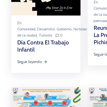
En
Comuni
de la ci
parroqu
En
Reun
Comunidad
‚
Desarrollo
‚
Gobierno
‚
Noticias
La Pr
de la ciudad
‚
Turismo
0
Pichi
Día Contra El Trabajo
Infantil
Seguir 
Seguir leyendo