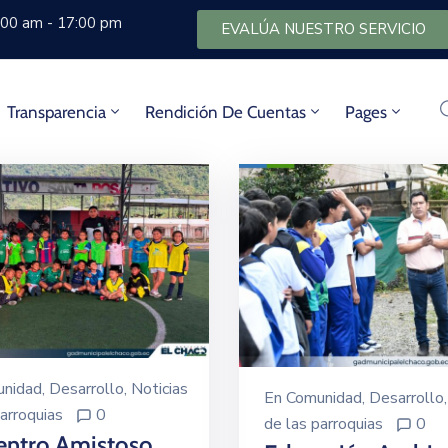
8:00 am - 17:00 pm
EVALÚA NUESTRO SERVICIO
Transparencia
Rendición De Cuentas
Pages
nidad
‚
Desarrollo
‚
Noticias
En
Comunidad
‚
Desarrollo
arroquias
0
de las parroquias
0
entro Amistoso