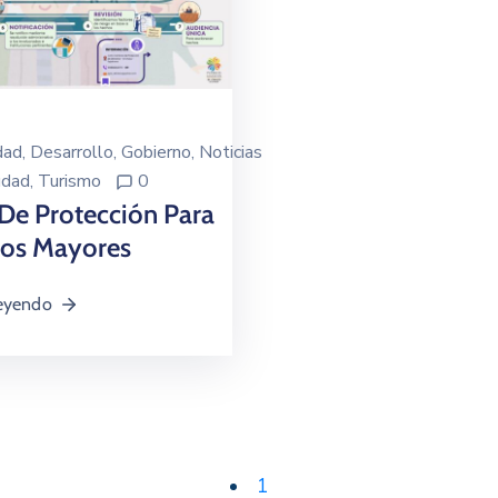
dad
‚
Desarrollo
‚
Gobierno
‚
Noticias
udad
‚
Turismo
0
De Protección Para
tos Mayores
leyendo
1