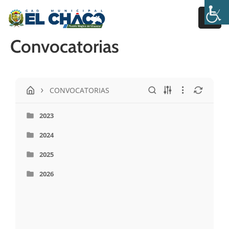
Convocatorias
Inicio
Estructura
CONVOCATORIAS
Transparencia
Rendición
2023
De
2024
Cuentas
2025
Pages
2026