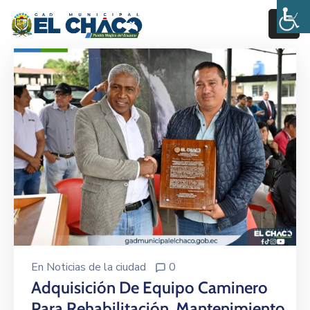
Inicio
Estructura
Transparencia
Rendición
De
Cuentas
Pages
En
Noticias de la ciudad
0
Adquisición De Equipo Caminero
Para Rehabilitación, Mantenimiento