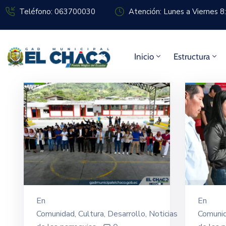
Teléfono: 063700030
Atención: Lunes a Viernes 
Inicio
Estructura
En
En
Comunidad
‚
Cultura
‚
Desarrollo
‚
Noticias
Comuni