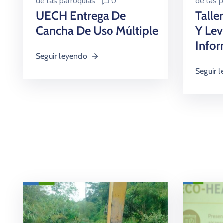
de las parroquias
0
de las p
UECH Entrega De
Talle
Cancha De Uso Múltiple
Y Le
Info
Seguir leyendo
Seguir 