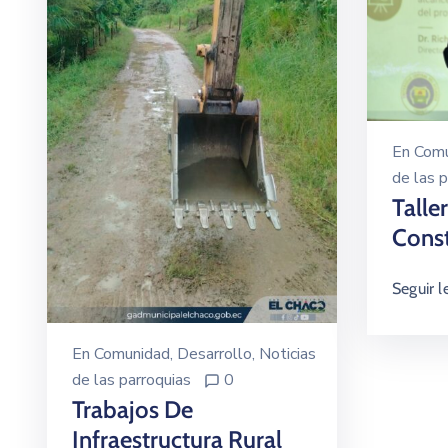
En
Comu
de las p
Talle
Cons
Seguir 
En
Comunidad
‚
Desarrollo
‚
Noticias
de las parroquias
0
Trabajos De
Infraestructura Rural