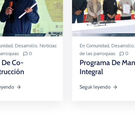
nidad
‚
Desarrollo
‚
Noticias
En
Comunidad
‚
Desarrollo
arroquias
0
de las parroquias
0
r De Co-
Programa De Man
trucción
Integral
leyendo
Seguir leyendo