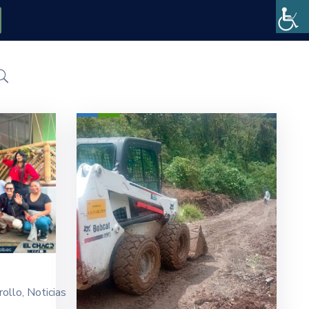
rollo
‚
Noticias