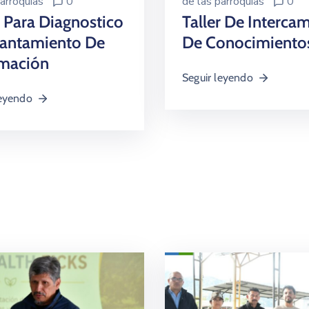
arroquias
0
de las parroquias
0
r Para Diagnostico
Taller De Interca
vantamiento De
De Conocimiento
rmación
Seguir leyendo
leyendo