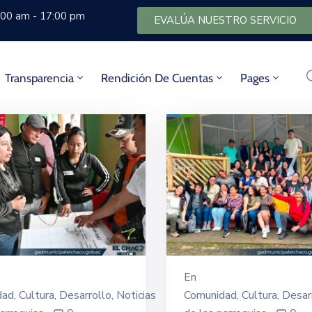
8:00 am - 17:00 pm
EVALÚA NUESTRO SERVICIO
Transparencia
Rendición De Cuentas
Pages
En
dad
‚
Cultura
‚
Desarrollo
‚
Noticias
Comunidad
‚
Cultura
‚
Desar