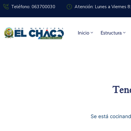
Teléfono: 063700030
Atención: Lunes a Viernes 
Inicio
Estructura
Tene
Se está cocinand