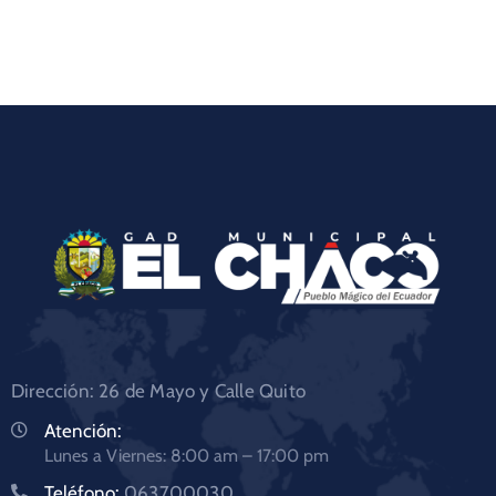
Dirección: 26 de Mayo y Calle Quito
Atención:
Lunes a Viernes: 8:00 am – 17:00 pm
Teléfono:
063700030